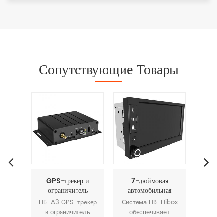
Сопутствующие Товары
атор
GPS-трекер и
7-дюймовая
4G
08
ограничитель
автомобильная
т
скорости
мультимедийная
 это
HB-A3 GPS-трекер
Система HB-Hibox
GP
система
альная
и ограничитель
обеспечивает
A