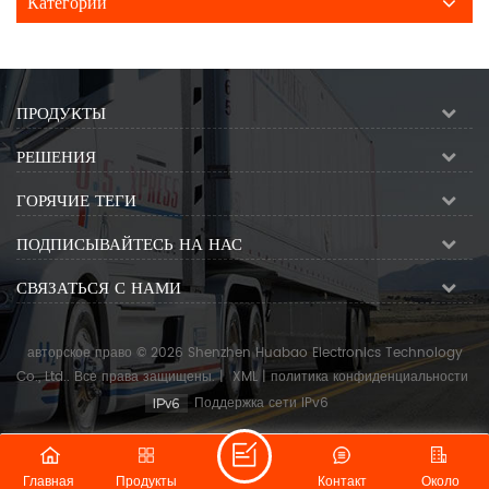
Категории
ПРОДУКТЫ
РЕШЕНИЯ
ГОРЯЧИЕ ТЕГИ
ПОДПИСЫВАЙТЕСЬ НА НАС
СВЯЗАТЬСЯ С НАМИ
авторское право © 2026 Shenzhen Huabao Electronics Technology
Co., Ltd.. Все права защищены.
|
XML
|
политика конфиденциальности
Поддержка сети IPv6
Главная
Продукты
Контакт
Около