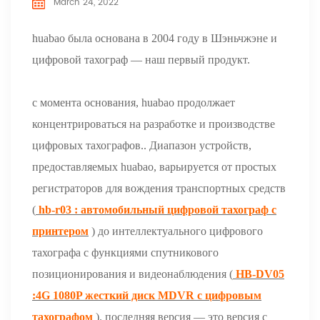
March 24, 2022
huabao была основана в 2004 году в Шэньчжэне и
цифровой
тахограф — наш первый продукт.
с момента основания, huabao продолжает
концентрироваться на разработке и производстве
цифровых тахографов.. Диапазон устройств,
предоставляемых huabao, варьируется от простых
регистраторов для вождения транспортных средств
(
hb-r03
: автомобильный цифровой тахограф с
принтером
) до интеллектуального цифрового
тахографа с функциями спутникового
позиционирования и видеонаблюдения (
HB-DV05
:4G 1080P жесткий диск MDVR с цифровым
тахографом
). последняя версия — это версия с