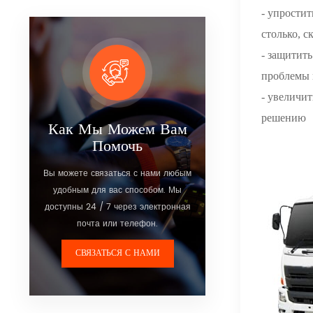
- упростит
столько, с
- защитить
проблемы 
- увеличи
решению
Как Мы Можем Вам
Помочь
Вы можете связаться с нами любым
удобным для вас способом. Мы
доступны 24 / 7 через электронная
почта или телефон.
СВЯЗАТЬСЯ С НАМИ