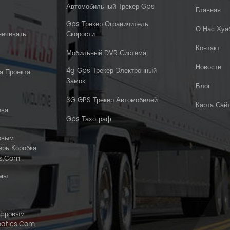
Автомобильный Трекер Gps
Главная
Gps Трекер Ограничитель
О Нас Хуа
ничивать
Скорости
Контакт
Мобильный DVR Система
Новости
4g Gps Трекер Электронный
я Проекта
Замок
Блог
3G GPS Трекер Автомобилей
Карта Сай
ива
Gps Тахограф
овым
ерь Коробка
s.com .
емы
ифровым
matics.com