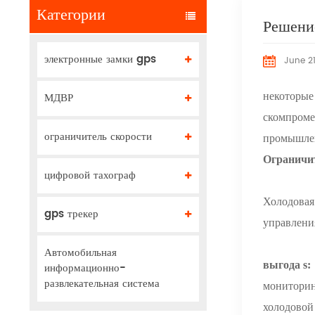
Категории
Решени
электронные замки gps
June 21
МДВР
некоторые 
скомпроме
ограничитель скорости
промышлен
Ограничи
цифровой тахограф
Холодовая
gps трекер
управлени
Автомобильная
выгода
s:
информационно-
развлекательная система
мониторин
холодовой