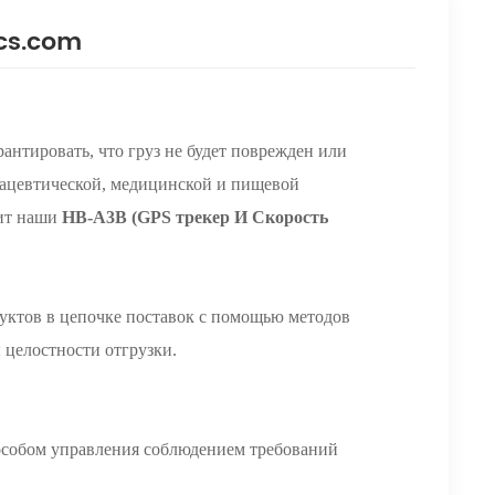
ics.com
антировать, что груз не будет поврежден или
мацевтической, медицинской и пищевой
ит наши
HB-A3B
(GPS трекер И Скорость
уктов в цепочке поставок с помощью методов
целостности отгрузки.
особом управления соблюдением требований