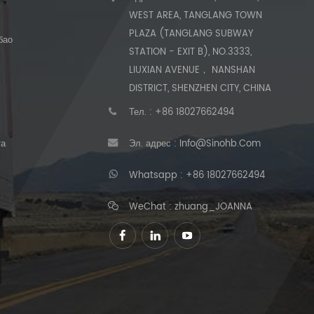
WEST AREA, TANGLANG TOWN
PLAZA (TANGLANG SUBWAY
бао
STATION - EXIT B), NO.3333,
LIUXIAN AVENUE， NANSHAN
DISTRICT, SHENZHEN CITY, CHINA
Тел. :
+86 18027662494
та
Эл. адрес :
Info@sinohb.com
Whatsapp :
+86 18027662494
WeChat : zhuang_JOANNA