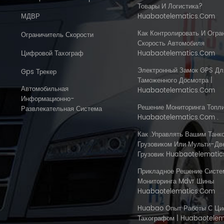
Товары И Логистика?
МДВР
Huabaotelematics.com
Как Контролировать И Огра
Ограничитель Скорости
Скорость Автомобиля
Цифровой Тахограф
Huabaotelematics.com
Электронный Замок GPS Дл
Gps Трекер
Таможенного Досмотра |
Автомобильная
Huabaotelematics.com
Информационно-
Решение Мониторинга Топл
Развлекательная Система
Huabaotelematics.com .
Как .управлять Вашим Танк
Грузовиком Или Мульти-Дв
Грузовик Huabaotelematic
Прикладное Решение Сист
Мониторинга Mdvr Шины
Huabaotelematics.com
Huabao Опыт Работы С Ц
Тахографом | Huabaotele