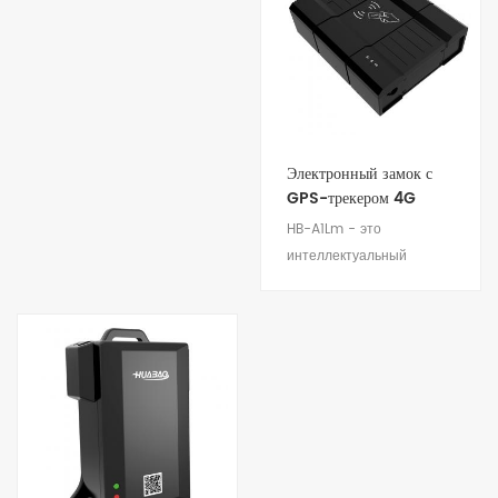
для обеспечения
активов. Подходит для
превосходной
управления
безопасности грузов и
автоцистернами и
отслеживания активов.
многодверными
Благодаря встроенной
фургонами.
высокоэффективной
солнечной панели он
Электронный замок с
обеспечивает
GPS-трекером 4G
сверхдлительное время
HB-A1Lm - это
работы в режиме
интеллектуальный
ожидания и не требует
блокиратор слежения и
технического
позиционирования 4G
обслуживания при
GPS для обеспечения
транспортировке на
безопасности
большие расстояния.
Посмотреть детали
логистических и грузовых
Поддержка нескольких
активов. Подходит для
сетей (2G/3G/4G)
удаленного мониторинга
обеспечивает
контейнеров, бортовых
отслеживание
платформ, фургонов.