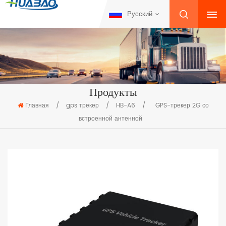
Русский
Продукты
Главная
/
gps трекер
/
HB-A6
/
GPS-трекер 2G со
встроенной антенной