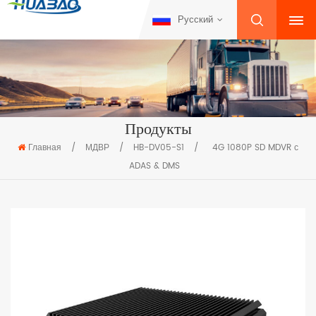
Русский
Продукты
Главная
/
МДВР
/
HB-DV05-S1
/
4G 1080P SD MDVR с
ADAS & DMS