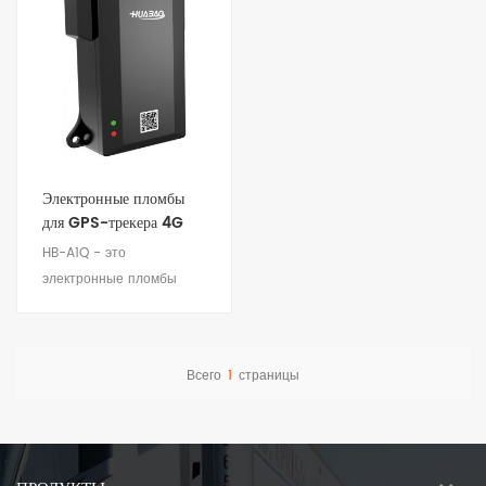
Электронные пломбы
для GPS-трекера 4G
HB-A1Q - это
электронные пломбы
GPS-трекера 4G для
обеспечения
безопасности логистики и
Всего
1
страницы
управления активами.
Посмотреть детали
Подходит для удаленного
мониторинга и
управления активами,