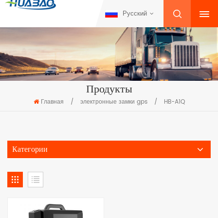
Русский
Продукты
Главная
/
электронные замки gps
/
HB-A1Q
Категории