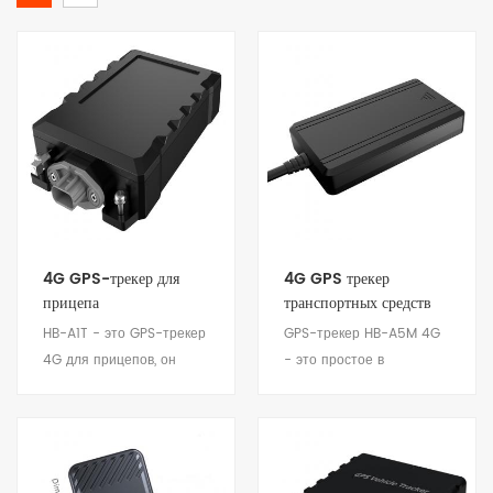
4G GPS-трекер для
4G GPS трекер
прицепа
транспортных средств
HB-A1T - это GPS-трекер
GPS-трекер HB-A5M 4G
4G для прицепов, он
- это простое в
спроектирован и
установке и недорогое
разработан в
устройство. Компактный
соответствии с
дизайн, стабильная
требованиями прицепа и
работа и низкое
Посмотреть детали
Посмотреть детали
сценариями применения,
энергопотребление.