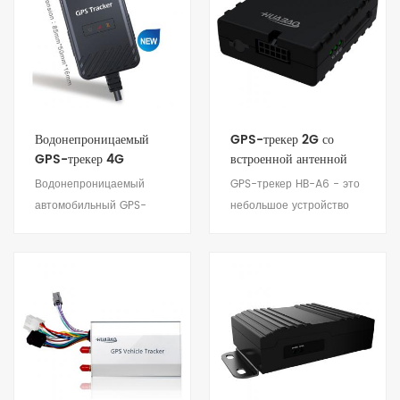
которые необходимы для
Подходит для частных
мониторинга кузова
автомобилей и
транспортного средства
мотоциклов.
и внешнего имущества.
Подходит для удаленного
мониторинга управления
Водонепроницаемый
GPS-трекер 2G со
прицепом.
GPS-трекер 4G
встроенной антенной
Водонепроницаемый
GPS-трекер HB-A6 - это
автомобильный GPS-
небольшое устройство
трекер HB-A5D 4G - это
дистанционного
простое в установке,
позиционирования и
стабильное & надежное
слежения за
устройство с низким
транспортными
Посмотреть детали
Посмотреть детали
энергопотреблением.
средствами. Он со
Подходит для частных
встроенной антенной и
автомобилей и
дополнительной внешней
мотоциклов.
антенной. Подходит для
частных автомобилей,