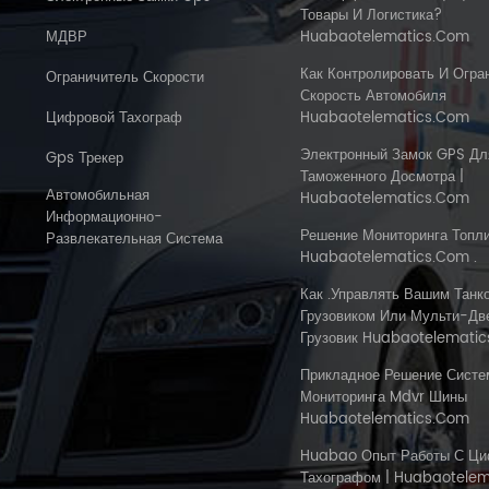
Товары И Логистика?
МДВР
Huabaotelematics.com
Как Контролировать И Огра
Ограничитель Скорости
Скорость Автомобиля
Цифровой Тахограф
Huabaotelematics.com
Электронный Замок GPS Дл
Gps Трекер
Таможенного Досмотра |
Автомобильная
Huabaotelematics.com
Информационно-
Решение Мониторинга Топл
Развлекательная Система
Huabaotelematics.com .
Как .управлять Вашим Танк
Грузовиком Или Мульти-Дв
Грузовик Huabaotelematic
Прикладное Решение Сист
Мониторинга Mdvr Шины
Huabaotelematics.com
Huabao Опыт Работы С Ц
Тахографом | Huabaotele