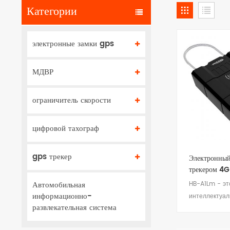
Категории
электронные замки gps
МДВР
ограничитель скорости
цифровой тахограф
gps трекер
Электронный
трекером 4G
Автомобильная
HB-A1Lm - эт
информационно-
интеллектуа
развлекательная система
блокиратор с
позициониро