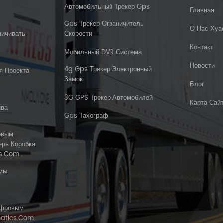
Автомобильный Трекер Gps
Главная
Gps Трекер Ограничитель
О Нас Хуа
ничивать
Скорости
Контакт
Мобильный DVR Система
Новости
4g Gps Трекер Электронный
я Проекта
Замок
Блог
3G GPS Трекер Автомобилей
Карта Сай
ива
Gps Тахограф
овым
ерь Коробка
s.com .
емы
ифровым
matics.com