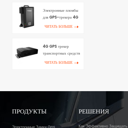
Электронные пломбы
для GPS-трекера 4G
ЧИТАТЬ БОЛЬШЕ
4G GPS трекер
транспортных средств
с Canbus & Wifi
ЧИТАТЬ БОЛЬШЕ
ПРОДУКТЫ
РЕШЕНИЯ
Как Эффективно Защищать
Электронные Замки Gps