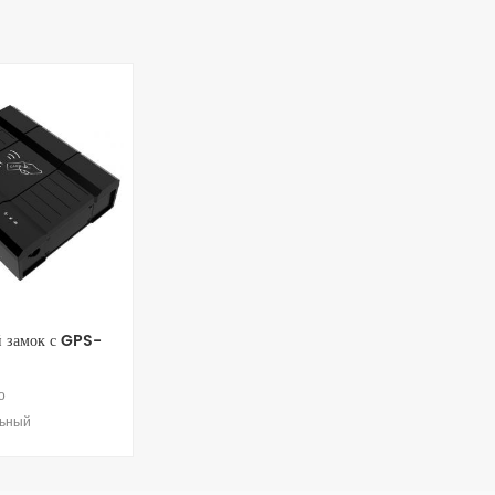
 замок с GPS-
о
льный
лежения и
вания 4G GPS