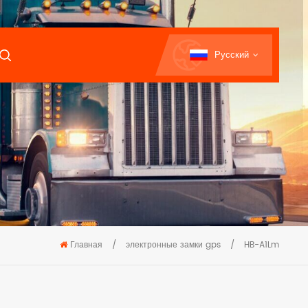
Русский
Главная
/
электронные замки gps
/
HB-A1Lm