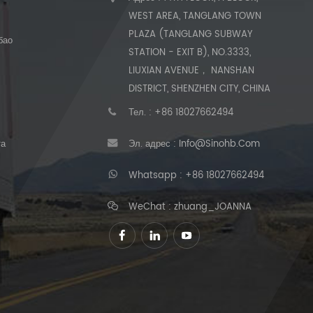
WEST AREA, TANGLANG TOWN
PLAZA (TANGLANG SUBWAY
бао
STATION - EXIT B), NO.3333,
LIUXIAN AVENUE， NANSHAN
DISTRICT, SHENZHEN CITY, CHINA
Тел. :
+86 18027662494
та
Эл. адрес :
Info@sinohb.com
Whatsapp :
+86 18027662494
WeChat : zhuang_JOANNA