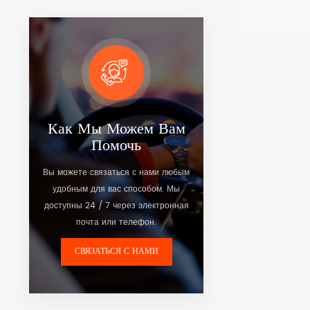
для обеспече
безопасности
Посмотреть 
грузовых акт
для удаленно
контейнеров,
платформ, фу
Как Мы Можем Вам
Помочь
Вы можете связаться с нами любым
удобным для вас способом. Мы
доступны 24 / 7 через электронная
почта или телефон.
СВЯЗАТЬСЯ С НАМИ