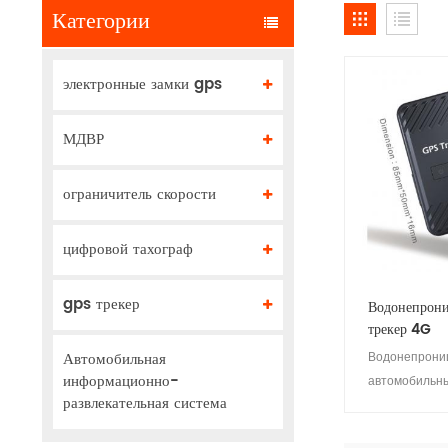
Категории
электронные замки gps
МДВР
ограничитель скорости
цифровой тахограф
gps трекер
Водонепрон
трекер 4G
Автомобильная
Водонепрони
информационно-
автомобильн
развлекательная система
HB-A5D 4G - 
установке, с