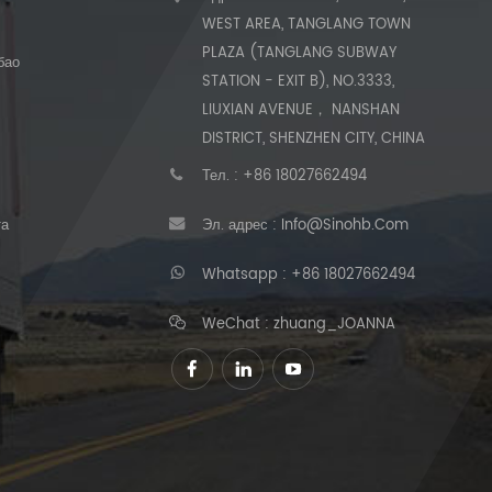
WEST AREA, TANGLANG TOWN
PLAZA (TANGLANG SUBWAY
бао
STATION - EXIT B), NO.3333,
LIUXIAN AVENUE， NANSHAN
DISTRICT, SHENZHEN CITY, CHINA
Тел. :
+86 18027662494
та
Эл. адрес :
Info@sinohb.com
Whatsapp :
+86 18027662494
WeChat : zhuang_JOANNA