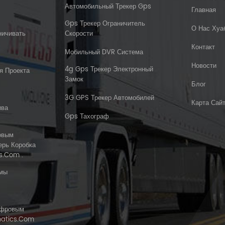
Автомобильный Трекер Gps
Главная
Gps Трекер Ограничитель
О Нас Хуа
ничивать
Скорости
Контакт
Мобильный DVR Система
Новости
4g Gps Трекер Электронный
я Проекта
Замок
Блог
3G GPS Трекер Автомобилей
Карта Сай
ива
Gps Тахограф
овым
ерь Коробка
s.com .
емы
ифровым
matics.com