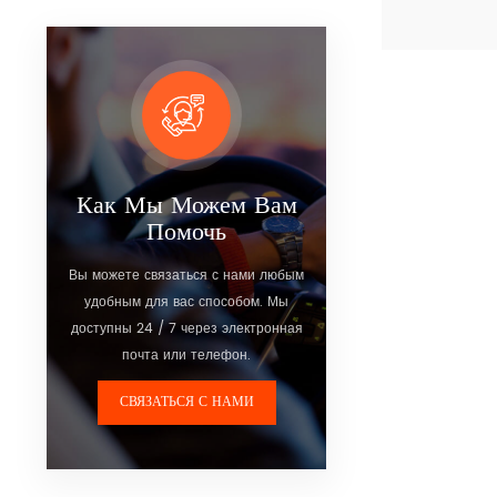
надежное уст
низким энерг
Посмотреть 
Подходит для
автомобилей 
Как Мы Можем Вам
Помочь
Вы можете связаться с нами любым
удобным для вас способом. Мы
доступны 24 / 7 через электронная
почта или телефон.
СВЯЗАТЬСЯ С НАМИ