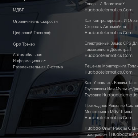
Товары И Логистика?
МДВР
Huabaotelematics.com
Как Контролировать И Огра
Ограничитель Скорости
Скорость Автомобиля
Цифровой Тахограф
Huabaotelematics.com
Электронный Замок GPS Дл
Gps Трекер
Таможенного Досмотра |
Автомобильная
Huabaotelematics.com
Информационно-
Решение Мониторинга Топл
Развлекательная Система
Huabaotelematics.com .
Как .управлять Вашим Танк
Грузовиком Или Мульти-Дв
Грузовик Huabaotelematic
Прикладное Решение Сист
Мониторинга Mdvr Шины
Huabaotelematics.com
Huabao Опыт Работы С Ц
Тахографом | Huabaotele