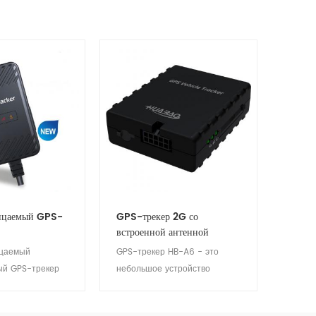
ицаемый GPS-
GPS-трекер 2G со
встроенной антенной
цаемый
GPS-трекер HB-A6 - это
ый GPS-трекер
небольшое устройство
это простое в
дистанционного
табильное &
позиционирования и