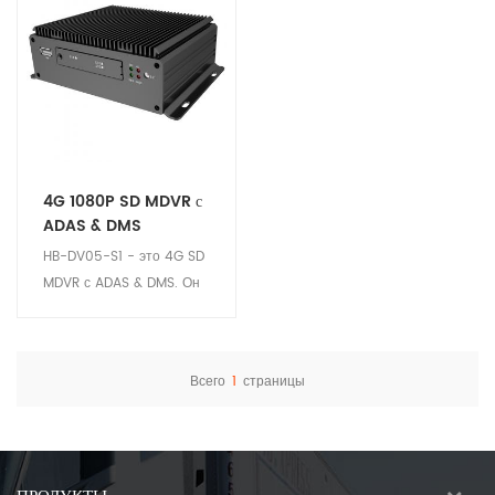
4G 1080P SD MDVR с
ADAS & DMS
HB-DV05-S1 - это 4G SD
MDVR с ADAS & DMS. Он
объединяет функции:
GPS, Запись видео, ADAS
и Anti-fatigue. Он
Всего
1
страницы
использует технологию
Посмотреть детали
сжатия / декомпрессии
видео H.264 и
использует