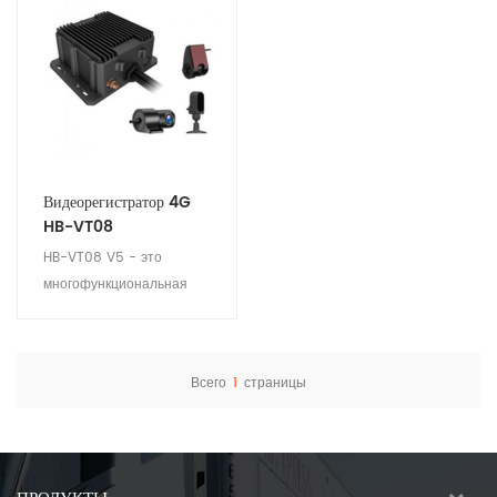
Видеорегистратор 4G
HB-VT08
HB-VT08 V5 - это
многофункциональная
видеорегистратор 4G,
разработанная для
автомобильной
Всего
1
страницы
индустрии
Посмотреть детали
видеонаблюдения.
Широко используется в
общественном