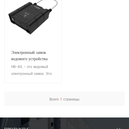
Электронный замок
ведомого устройства
HB-A1L - это ведомый
электронный замок. Это
устройство используется
с основным замком HB-
A1Lm для обеспечения
Всего
1
страницы
сохранности
Посмотреть детали
логистических и грузовых
активов. Подходит для
управления