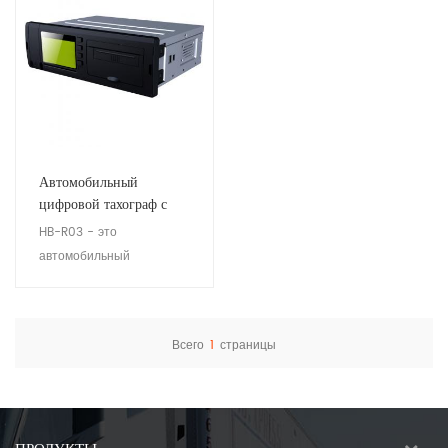
Автомобильный
цифровой тахограф с
принтером
HB-R03 - это
автомобильный
цифровой тахограф с
принтером,
интегрированный с
Всего
1
страницы
модулем GPS / связи /
Посмотреть детали
тахографа. Устройство
имеет функцию
отслеживания /