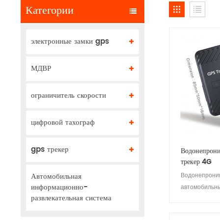
Категории
электронные замки gps
МДВР
ограничитель скорости
цифровой тахограф
gps трекер
Водонепрон
трекер 4G
Автомобильная
Водонепрони
информационно-
автомобильн
развлекательная система
HB-A5D 4G - 
установке, с