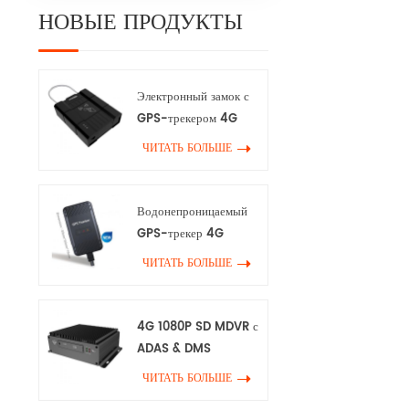
скорости вод
НОВЫЕ ПРОДУКТЫ
Поскольку бо
дорожно-тра
происшестви
из-за превыш
Электронный замок с
вождения, эт
GPS-трекером 4G
действительн
ЧИТАТЬ БОЛЬШЕ
обеспечения 
вашего путеш
Водонепроницаемый
GPS-трекер 4G
ЧИТАТЬ БОЛЬШЕ
4G 1080P SD MDVR с
ADAS & DMS
ЧИТАТЬ БОЛЬШЕ