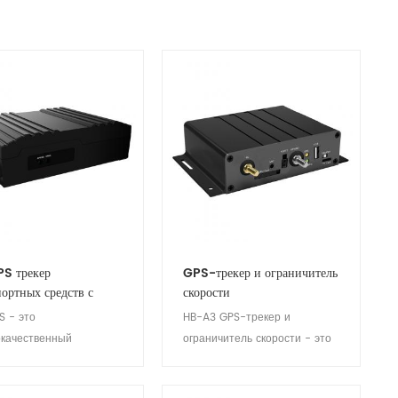
S трекер
GPS-трекер и ограничитель
портных средств с
скорости
us & Wifi
S - это
HB-A3 GPS-трекер и
окачественный
ограничитель скорости - это
обильный трекер 4G
продукт, который может
строенный модуль WIFI,
контролировать скорость