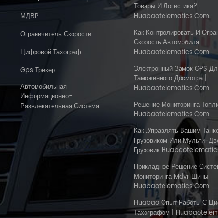
Товары И Логистика?
МДВР
Huabaotelematics.com
Как Контролировать И Огра
Ограничитель Скорости
Скорость Автомобиля
Цифровой Тахограф
Huabaotelematics.com
Электронный Замок GPS Дл
Gps Трекер
Таможенного Досмотра |
Автомобильная
Huabaotelematics.com
Информационно-
Решение Мониторинга Топл
Развлекательная Система
Huabaotelematics.com .
Как .управлять Вашим Танк
Грузовиком Или Мульти-Дв
Грузовик Huabaotelematic
Прикладное Решение Сист
Мониторинга Mdvr Шины
Huabaotelematics.com
Huabao Опыт Работы С Ц
Тахографом | Huabaotele