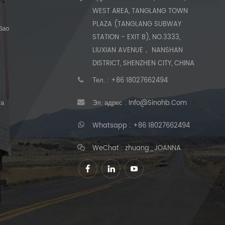
WEST AREA, TANGLANG TOWN
PLAZA (TANGLANG SUBWAY
бао
STATION - EXIT B), NO.3333,
LIUXIAN AVENUE， NANSHAN
DISTRICT, SHENZHEN CITY, CHINA
Тел. :
+86 18027662494
та
Эл. адрес :
Info@sinohb.com
Whatsapp :
+86 18027662494
WeChat : zhuang_JOANNA