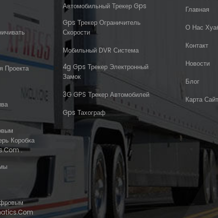
Автомобильный Трекер Gps
Главная
Gps Трекер Ограничитель
О Нас Хуа
ничивать
Скорости
Контакт
Мобильный DVR Система
Новости
4g Gps Трекер Электронный
я Проекта
Замок
Блог
3G GPS Трекер Автомобилей
Карта Сай
ива
Gps Тахограф
овым
ерь Коробка
s.com .
емы
ифровым
matics.com