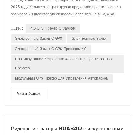
2025 году Количество краж грузов продолжает расти: всего за
год число инцидентов увеличилось более чем на 59%, а за
последние месяцы потери от кражи грузов превысили 39
ТЕГИ :
4G GPS-Трекер С Замком
миллионов долларов. Как владелец транспортного средства, вы
сталкиваетесь с рисками как физических, так и киберугроз.
Электронные Замки С GPS
Электронные Замки
Преступники нападают на автомобили на неохраняемых
Электронный Замок С GPS-Трекером 4G
стоянк...
Противоугонное Устройство 4G GPS Для Транспортных
Средств
Модульный GPS-Трекер Для Управления Автопарком
Читать больше
Видеорегистраторы HUABAO с искусственным