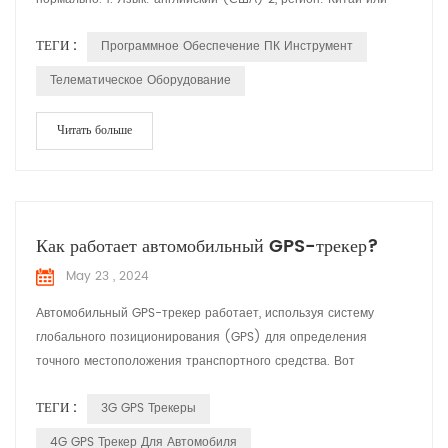
США. Текущий формат: английский (США). 3. Текущая система
ТЕГИ :
Программное Обеспечение ПК Инструмент
Телематическое Оборудование
Читать больше
Как работает автомобильный GPS-трекер?
May 23 , 2024
Автомобильный GPS-трекер работает, используя систему
глобального позиционирования (GPS) для определения
точного местоположения транспортного средства. Вот
подробное объяснение того, как она работает: Спутники GPS:
ТЕГИ :
3G GPS Трекеры
Система опирается на сеть спутников, вращающихся вокруг
Земли. Эти спутники постоянно передают сигналы, которые
4G GPS Трекер Для Автомобиля