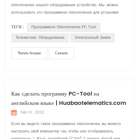
обеспечение нашего оборудования устройство. Мы .можно
использовать это программное обеспечение для установки
Устройство Параметры, чтение данных и проверьте ситуации.
ТЕГИ :
Программное Обеспечение PC Tool
М
Телематика .оборудование
Электронный Замок
Читать больше
Скачать
Как сделать программу PC-Tool на
английском языке | Huabaotelematics.com
Feb 10 , 2022
Если вы видите такое программное обеспечение, вы можете
настроить свой компьютер так, чтобы оно отображалось
нормально. 1. Язык: английский (США) 2, регион: Китай или