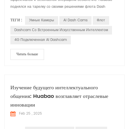
поднялся на тарелку со своими решениями флота Dash
Camera, разработанных для удовлетворения конкретных
ТЕГИ :
Умные Камеры
AI Dash Cams
Флот
потребностей и задач, с которыми сталкиваются менеджеры
флота. Пусть S изучите, как эти решения имеют значение в
Dashcam Со Встроенным Искусственным Интеллектом
различных приложениях. удовлетворение требований
4G Подключенная AI Dashcam
управления флотом Менеджер...
Читать больше
Изучение будущего интеллектуального
общения: Huabao возглавляет отраслевые
инновации
Feb 25 , 2025