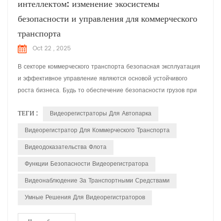
интеллектом: изменение экосистемы
безопасности и управления для коммерческого
транспорта
Oct 22 , 2025
В секторе коммерческого транспорта безопасная эксплуатация
и эффективное управление являются основой устойчивого
роста бизнеса. Будь то обеспечение безопасности грузов при
дальних перевозках, защита водителей и пассажиров в
ТЕГИ :
Видеорегистраторы Для Автопарка
легковом транспорте или поддержание эксплуатационных
стандартов для инженерных транспортных средств,
Видеорегистратор Для Коммерческого Транспорта
интеллектуальное решение для мониторинга, адаптированное к
Видеодоказательства Флота
реальным потребн...
Функции Безопасности Видеорегистратора
Видеонаблюдение За Транспортными Средствами
Умные Решения Для Видеорегистраторов