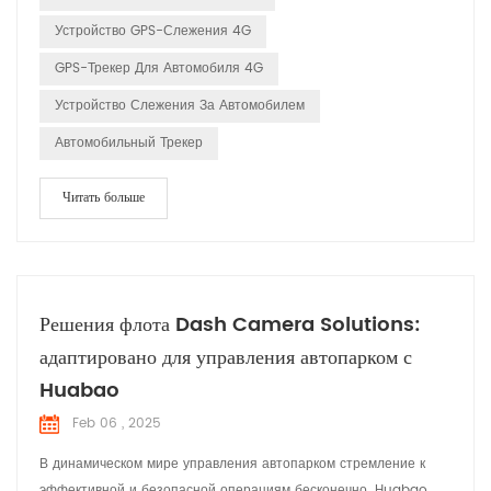
включают их местоположение и точное время отправки сигнала.
Устройство GPS-Слежения 4G
Прием сигналов...
GPS-Трекер Для Автомобиля 4G
Устройство Слежения За Автомобилем
Автомобильный Трекер
Читать больше
Решения флота Dash Camera Solutions:
адаптировано для управления автопарком с
Huabao
Feb 06 , 2025
В динамическом мире управления автопарком стремление к
эффективной и безопасной операциям бесконечно. Huabao