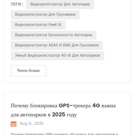
ТЕГИ :
Видеорегистратор Для Автопарка
оповещения ИИ и облачного управления в единый поток
данных из кабины. Диспетчеры находятся в непосредственной
Видеорегистратор Для Грузовиков
близости от офиса; водители мгновенно получают
Видеорегистратор Fleet AI
предупреждения в кабине,...
Видеорегистратор Безопасности Автопарка
Видеорегистратор ADAS И DMS Для Грузовиков
Умный Видеорегистратор 4G AI Для Автопарков
Читать больше
Почему блокировка GPS-трекера 4G важна
для автопарков в 2025 году
Aug 12 , 2025
Почему блокировка GPS-трекера 4G важна для автопарков в