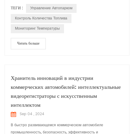
мониторинга, так и диагностики), управления водителем,
ТЕГИ :
Управление Автопарком
контроля расхода топлива и управления безопасностью и
здоровьем транспортных средств. водители. Это вид услуг по
Контроль Количества Топлива
управлению автопарком имеет множество преимуществ,
Мониторинг Температуры
поскольку позволяет...
Читать больше
Хранитель инноваций в индустрии
коммерческих автомобилей: интеллектуальные
видеорегистраторы с искусственным
интеллектом
Sep 04 , 2024
В быстро развивающемся коммерческом автомобиле
промышленность, безопасность, эффективность и