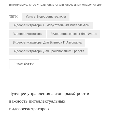
интеллектуальное управление стали ключевыми опасения для
бизнеса. Умный ИИ видеорегистраторы становятся
ТЕГИ :
Умные Видеорегистраторы
незаменимыми помощники по коммерческому транспорту,
предоставляющие комплексные решения для автопарка
Видеорегистраторы С Искусственным Интеллектом
операции. Умные видеорегистраторы предлагают ряд основных
Видеорегистраторы
Видеорегистраторы Для Флота
функций функциональные возможности для комм...
Видеорегистраторы Для Бизнеса И Автопарка
Видеорегистраторы Для Транспортных Средств
Читать больше
Будущее управления автопарком: рост и
важность интеллектуальных
видеорегистраторов