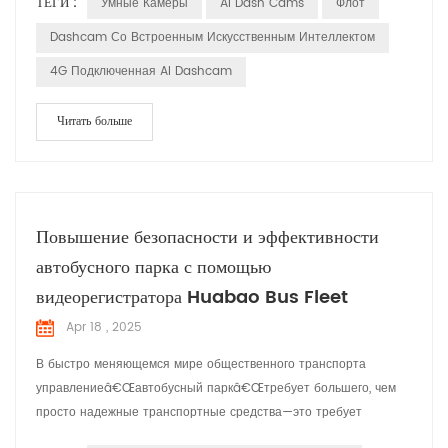
ТЕГИ :
Умные Камеры
AI Dash Cams
Флот
потребностей и задач, с которыми сталкиваются менеджеры
флота. Пусть S изучите, как эти решения имеют значение в
Dashcam Со Встроенным Искусственным Интеллектом
различных приложениях. удовлетворение требований
4G Подключенная AI Dashcam
управления флотом Менеджер...
Читать больше
Повышение безопасности и эффективности
автобусного парка с помощью
видеорегистратора Huabao Bus Fleet
Apr 18 , 2025
В быстро меняющемся мире общественного транспорта
управлениеâ€Œавтобусный паркâ€Œтребует большего, чем
просто надежные транспортные средства—это требует
интеллектуальных решений, которые ставят во главу угла