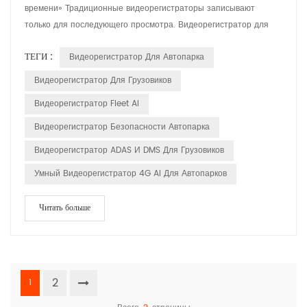
времени» Традиционные видеорегистраторы записывают
только для последующего просмотра. Видеорегистратор для
автопарка Объединяет данные объектива, позиционирования,
ТЕГИ :
Видеорегистратор Для Автопарка
оповещения ИИ и облачного управления в единый поток
данных из кабины. Диспетчеры находятся в непосредственной
Видеорегистратор Для Грузовиков
близости от офиса; водители мгновенно получают
Видеорегистратор Fleet AI
предупреждения в кабине,...
Видеорегистратор Безопасности Автопарка
Видеорегистратор ADAS И DMS Для Грузовиков
Умный Видеорегистратор 4G AI Для Автопарков
Читать больше
2
1