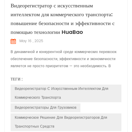
Видеорегистратор с искусственным
интеллектом для коммерческого транспорта:
повышение безопасности и эффективности с
помощью технологии HuaBao
May 16 , 2025
В динамичной и конкурентной среде коммерческих перевозок
обеспечение безопасности, эффективности и экономичности
является не просто приоритетом — это необходимость. В
HuaBao Telematics мы понимаем уникальные проблемы, с
ТЕГИ :
которыми сталкиваются менеджеры и операторы автопарков.
Вот почему мы разработали передовые видеорегистраторы с
Видеорегистратор С Искусственным Интеллектом Для
искусственным интеллектом, призванные произвести
Коммерческого Транспорта
революцию в управле...
Видеорегистраторы Для Грузовиков
Коммерческое Решение Для Видеорегистраторов Для
Транспортных Средств