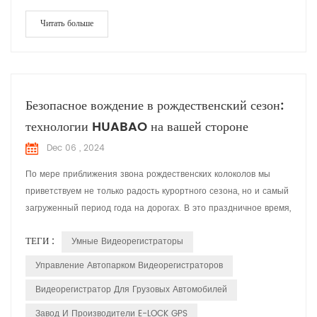
Читать больше
Безопасное вождение в рождественский сезон:
технологии HUABAO на вашей стороне
Dec 06 , 2024
По мере приближения звона рождественских колоколов мы
приветствуем не только радость курортного сезона, но и самый
загруженный период года на дорогах. В это праздничное время,
наполненное смехом и весельем, компания HUABAO
ТЕГИ :
Умные Видеорегистраторы
Technology, ведущий производитель устройств для записи
вождения и устройств GPS-электронной блокировки, стремится
Управление Автопарком Видеорегистраторов
обеспечить безопасность и удовольствие от поездки каждого
Видеорегистратор Для Грузовых Автомобилей
водит...
Завод И Производители E-LOCK GPS