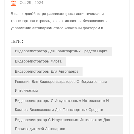
Oct 25 , 2024
В наши дниâбыстро развивающаяся логистическая и
транспортная отрасль, эффективность и безопасность
управление автопарком стало ключевым фактором в
деятельности компании– конкурентное преимущество.
ТЕГИ :
Благодаря технологическим достижениям умные
видеорегистраторы стали превратился из простого
Видеорегистратор Для Транспортных Средств Парка
инструмента для записи видео в незаменимый умный
Видеорегистраторы Флота
помощники в управлении автопарком. В этой статье будут
рассмот...
Видеорегистраторы Для Автопарков
Решения Для Видеорегистраторов С Искусственным
Интеллектом
Видеорегистраторы С Искусственным Интеллектом И
Камеры Безопасности Для Транспортных Средств
Видеорегистратор С Искусственным Интеллектом Для
Производителей Автопарков