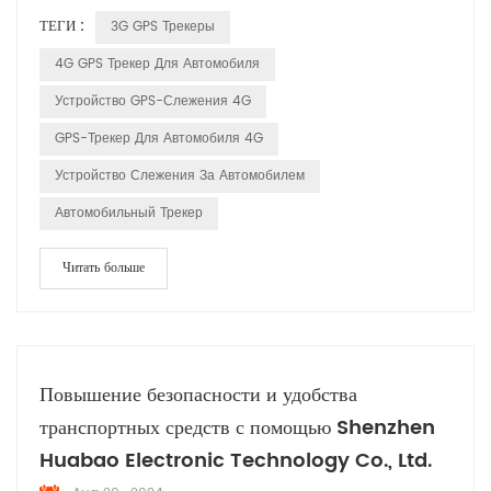
подробное объяснение того, как она работает: Спутники GPS:
ТЕГИ :
3G GPS Трекеры
Система опирается на сеть спутников, вращающихся вокруг
Земли. Эти спутники постоянно передают сигналы, которые
4G GPS Трекер Для Автомобиля
включают их местоположение и точное время отправки сигнала.
Устройство GPS-Слежения 4G
Прием сигналов...
GPS-Трекер Для Автомобиля 4G
Устройство Слежения За Автомобилем
Автомобильный Трекер
Читать больше
Повышение безопасности и удобства
транспортных средств с помощью Shenzhen
Huabao Electronic Technology Co., Ltd.