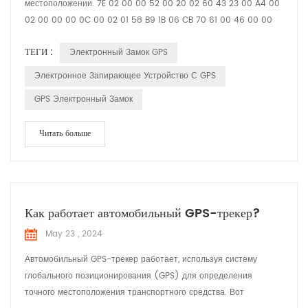
местоположении. 7E 02 00 00 52 00 20 02 60 43 23 00 A4 00
02 00 00 00 0C 00 02 01 58 B9 1B 06 CB 70 61 00 46 00 00
00 59 21 09 22 16 37 58 01 04 00 00 00 01 03 02 00 00 25 04
ТЕГИ :
Электронный Замок GPS
00 00 00 01 30 01 11 31 01 10 E3 01 00 D5 1B 02 20 02 60 43 23
27 95 93 78 61 60 00 12 20 00 00 12 34 27 95 93 78 61 58 00
Электронное Запирающее Устройство С GPS
12 86 7E 7E Заголовок массажа 02 00 Идентификатор ...
GPS Электронный Замок
Читать больше
Как работает автомобильный GPS-трекер?
May 23 , 2024
Автомобильный GPS-трекер работает, используя систему
глобального позиционирования (GPS) для определения
точного местоположения транспортного средства. Вот