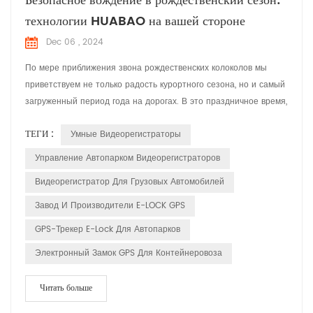
Безопасное вождение в рождественский сезон:
технологии HUABAO на вашей стороне
Dec 06 , 2024
По мере приближения звона рождественских колоколов мы
приветствуем не только радость курортного сезона, но и самый
загруженный период года на дорогах. В это праздничное время,
наполненное смехом и весельем, компания HUABAO
ТЕГИ :
Умные Видеорегистраторы
Technology, ведущий производитель устройств для записи
вождения и устройств GPS-электронной блокировки, стремится
Управление Автопарком Видеорегистраторов
обеспечить безопасность и удовольствие от поездки каждого
Видеорегистратор Для Грузовых Автомобилей
водит...
Завод И Производители E-LOCK GPS
GPS-Трекер E-Lock Для Автопарков
Электронный Замок GPS Для Контейнеровоза
Читать больше