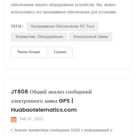
обеспечение нашего оборудования устройство. Мы .можно
использовать это программное обеспечение для установки
Устройство Параметры, чтение данных и проверьте ситуации.
ТЕГИ :
Программное Обеспечение PC Tool
М
Телематика .оборудование
Электронный Замок
Читать больше
Скачать
JT808 Общий анализ сообщений
электронного замка GPS |
Huabaotelematics.com
Feb 10 , 2022
1. Анализ экземпляра сообщения 0200 с информацией о