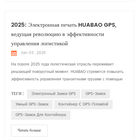
2025: Электронная печать HUABAO GPS,
ведущая революцию в эффективности
управления логистикой
Jan 03 , 2025
На пороге 2025 года логистическая отрасль переживает
решающий поворотный момент. HUABAO стремится повысить
эффективность управления транзитными грузами с помощью
нашего инновационного продукта — GPS Electronic Seal. Мы
ТЕГИ :
Электронный Замок GPS
GPS-Замок
считаем, что с помощью интеллектуальных решений мы сможем
значительно повысить безопасность и эффективность
Умный GPS-Замок
Контейнер С GPS-Пломбой
грузоперевозок, тем самым принося большую пользу нашим
GPS-Замок Для Контейнера
клиентам. Электрон...
Читать больше