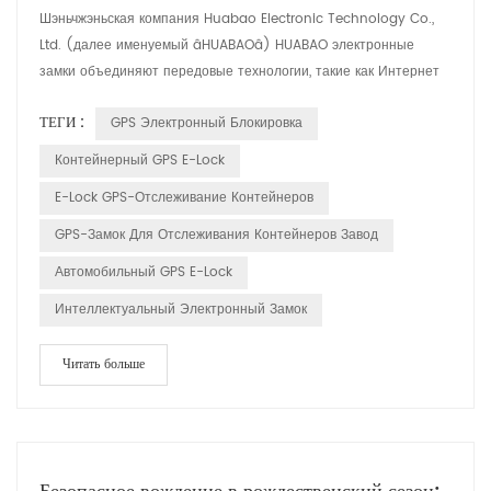
Шэньчжэньская компания Huabao Electronic Technology Co.,
Ltd. (далее именуемый âHUABAOâ) HUABAO электронные
замки объединяют передовые технологии, такие как Интернет
Вещи (IoT), большие данные и облачные вычисления,
ТЕГИ :
GPS Электронный Блокировка
обеспечивающие комплексную безопасность решения для
логистической отрасли. Особенности продукта: 1. Отслеживание
Контейнерный GPS E-Lock
и мониторинг в реальном времени: электронные замки HUABAO
E-Lock GPS-Отслеживание Контейнеров
позволяют отс...
GPS-Замок Для Отслеживания Контейнеров Завод
Автомобильный GPS E-Lock
Интеллектуальный Электронный Замок
Читать больше