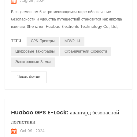
Aug 29 , 2024
В современном быстро меняющемся мире обеспечение
безопасности и удобства путешествий становится как никогда
важным. Shenzhen Huabao Electronic Technology Co., Ltd.,
основанная в 2004 году, находится в авангарде этой миссии.
ТЕГИ :
GPS-Трекеры
MDVR-Ы
Благодаря мощной команде из более чем 350 сотрудников, в
том числе 100 преданных своему делу инженеров по
Цифровые Тахографы
Ограничители Скорости
исследованиям и разработкам, Huabao постоянно расширяет
Электронные Замки
границы иннова...
Читать больше
Huabao GPS E-Lock: авангард безопасной
логистики
Oct 09 , 2024