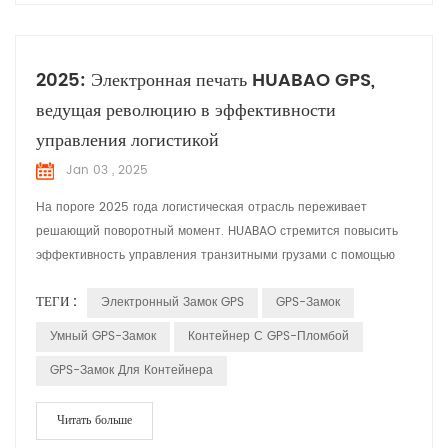
2025: Электронная печать HUABAO GPS,
ведущая революцию в эффективности
управления логистикой
Jan 03 , 2025
На пороге 2025 года логистическая отрасль переживает
решающий поворотный момент. HUABAO стремится повысить
эффективность управления транзитными грузами с помощью
нашего инновационного продукта — GPS Electronic Seal. Мы
ТЕГИ :
Электронный Замок GPS
GPS-Замок
считаем, что с помощью интеллектуальных решений мы сможем
значительно повысить безопасность и эффективность
Умный GPS-Замок
Контейнер С GPS-Пломбой
грузоперевозок, тем самым принося большую пользу нашим
GPS-Замок Для Контейнера
клиентам. Электрон...
Читать больше