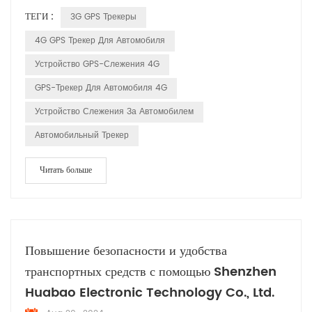
подробное объяснение того, как она работает: Спутники GPS:
ТЕГИ :
3G GPS Трекеры
Система опирается на сеть спутников, вращающихся вокруг
Земли. Эти спутники постоянно передают сигналы, которые
4G GPS Трекер Для Автомобиля
включают их местоположение и точное время отправки сигнала.
Устройство GPS-Слежения 4G
Прием сигналов...
GPS-Трекер Для Автомобиля 4G
Устройство Слежения За Автомобилем
Автомобильный Трекер
Читать больше
Повышение безопасности и удобства
транспортных средств с помощью Shenzhen
Huabao Electronic Technology Co., Ltd.