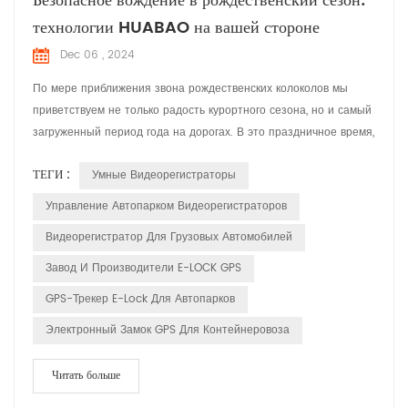
Безопасное вождение в рождественский сезон:
технологии HUABAO на вашей стороне
Dec 06 , 2024
По мере приближения звона рождественских колоколов мы
приветствуем не только радость курортного сезона, но и самый
загруженный период года на дорогах. В это праздничное время,
наполненное смехом и весельем, компания HUABAO
ТЕГИ :
Умные Видеорегистраторы
Technology, ведущий производитель устройств для записи
вождения и устройств GPS-электронной блокировки, стремится
Управление Автопарком Видеорегистраторов
обеспечить безопасность и удовольствие от поездки каждого
Видеорегистратор Для Грузовых Автомобилей
водит...
Завод И Производители E-LOCK GPS
GPS-Трекер E-Lock Для Автопарков
Электронный Замок GPS Для Контейнеровоза
Читать больше