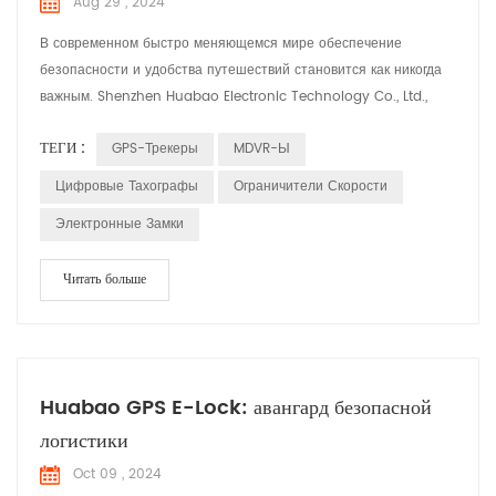
Aug 29 , 2024
В современном быстро меняющемся мире обеспечение
безопасности и удобства путешествий становится как никогда
важным. Shenzhen Huabao Electronic Technology Co., Ltd.,
основанная в 2004 году, находится в авангарде этой миссии.
ТЕГИ :
GPS-Трекеры
MDVR-Ы
Благодаря мощной команде из более чем 350 сотрудников, в
том числе 100 преданных своему делу инженеров по
Цифровые Тахографы
Ограничители Скорости
исследованиям и разработкам, Huabao постоянно расширяет
Электронные Замки
границы иннова...
Читать больше
Huabao GPS E-Lock: авангард безопасной
логистики
Oct 09 , 2024