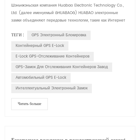
Шэньчжэньская компания Huabao Electronic Technology Co.,
Ltd. (далее именуемый âHUABAOâ) HUABAO электронные
замки объединяют передовые технологии, такие как Интернет
Вещи (IoT), большие данные и облачные вычисления,
ТЕГИ :
GPS Электронный Блокировка
обеспечивающие комплексную безопасность решения для
логистической отрасли. Особенности продукта: 1. Отслеживание
Контейнерный GPS E-Lock
и мониторинг в реальном времени: электронные замки HUABAO
E-Lock GPS-Отслеживание Контейнеров
позволяют отс...
GPS-Замок Для Отслеживания Контейнеров Завод
Автомобильный GPS E-Lock
Интеллектуальный Электронный Замок
Читать больше