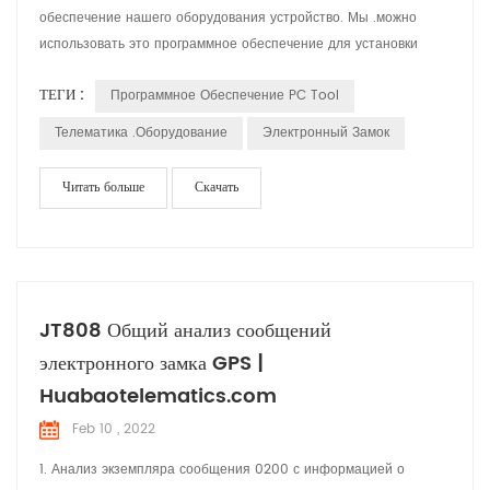
обеспечение нашего оборудования устройство. Мы .можно
использовать это программное обеспечение для установки
Устройство Параметры, чтение данных и проверьте ситуации.
ТЕГИ :
Программное Обеспечение PC Tool
М
Телематика .оборудование
Электронный Замок
Читать больше
Скачать
JT808 Общий анализ сообщений
электронного замка GPS |
Huabaotelematics.com
Feb 10 , 2022
1. Анализ экземпляра сообщения 0200 с информацией о