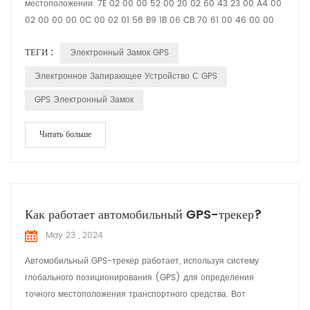
местоположении. 7E 02 00 00 52 00 20 02 60 43 23 00 A4 00
02 00 00 00 0C 00 02 01 58 B9 1B 06 CB 70 61 00 46 00 00
00 59 21 09 22 16 37 58 01 04 00 00 00 01 03 02 00 00 25 04
ТЕГИ :
Электронный Замок GPS
00 00 00 01 30 01 11 31 01 10 E3 01 00 D5 1B 02 20 02 60 43 23
27 95 93 78 61 60 00 12 20 00 00 12 34 27 95 93 78 61 58 00
Электронное Запирающее Устройство С GPS
12 86 7E 7E Заголовок массажа 02 00 Идентификатор ...
GPS Электронный Замок
Читать больше
Как работает автомобильный GPS-трекер?
May 23 , 2024
Автомобильный GPS-трекер работает, используя систему
глобального позиционирования (GPS) для определения
точного местоположения транспортного средства. Вот