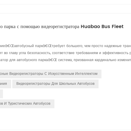
го парка с помощью видеорегистратора Huabao Bus Fleet
ениеâ€Œавтобусный паркâ€Œтребует большего, чем просто надежные тра
т во главу угла безопасность, соответствие требованиям и эффективность 
ля автобусного паркаâ€Œ система, призванная кардинально изменить т
сные Видеорегистраторы С Искусственным Интеллектом
ания
Видеорегистраторы Для Школьных Автобусов
в И Туристических Автобусов