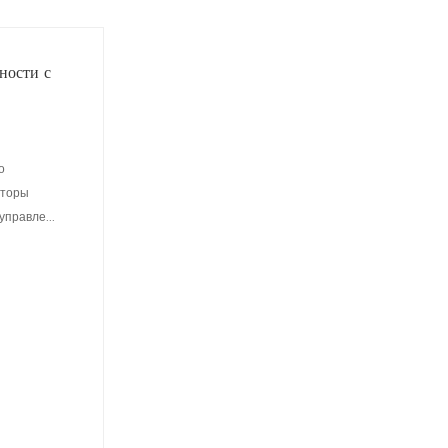
ности с
о
аторы
правле...