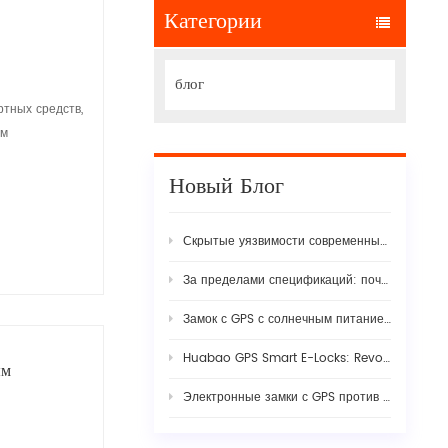
Категории
блог
ртных средств,
ем
Новый Блог
Скрытые уязвимости современных логистических цепочек поставок
За пределами спецификаций: почему настоящая стабильность ИИ-видеорегистраторов автопарка требует строгой синергии аппаратного и микропрограммного обеспечения
Замок с GPS с солнечным питанием: полное руководство по интеллектуальной безопасности грузов в 2026 году
Huabao GPS Smart E-Locks: Revolutionizing Customs Efficiency & Cross-Border Logistics with Digital Border Control
ым
Электронные замки с GPS против традиционных пломб: обеспечение прозрачности при обеспечении безопасности грузов в современных системах.