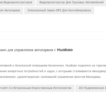
ом Видеорегистраторов
Видеорегистратор Для Грузовых Автомобилей
ля Автопарков
Электронный Замок GPS Для Контейнеровоза
ано для управления автопарком с Huabao
ктивной и безопасной операциям бесконечно. Huabao поднялся на тарелку
ния конкретных потребностей и задач, с которыми сталкиваются менедже
приложениях. удовлетворение требований управления флотом Менеджер...
hcam Со Встроенным Искусственным Интеллектом
4G Подключенная 