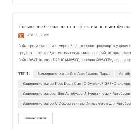
Повышение безопасности и эффективности автобусно
Apr 18 , 2025
В быстро меняющемся мире общественного транспорта управл
средства—это требует интеллектуальных решений, которые ставя
Войтиâ€ŒHuabao DASHCAMâ€Œ, передовойâ€ŒВидеорегистратор д
ТЕГИ :
Видеорегистратор Для Автобусного Парка
Автобу
Видеорегистратор Fleet Dash Cam С Функцией GPS-Отслежив
Видеорегистраторы Для Автобусов И Туристических Автобусов
Видеорегистратор С Искусственным Интеллектом Для Автобусо
Читать больше