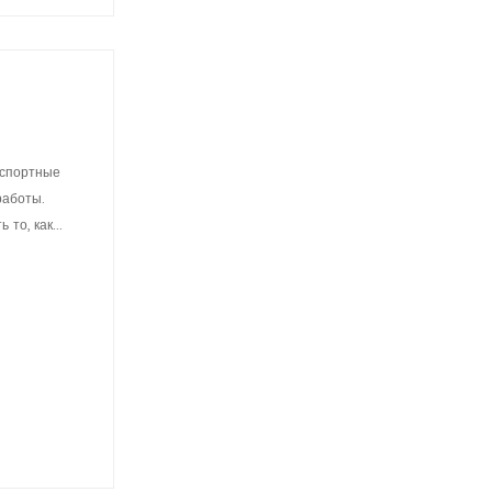
нспортные
работы.
о, как...