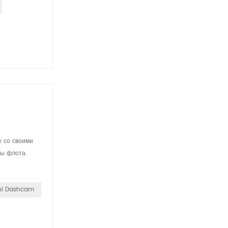
 со своими
ры флота.
AI Dashcam