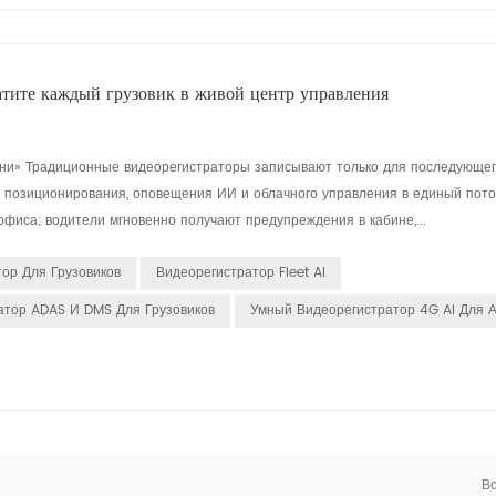
те каждый грузовик в живой центр управления
ени» Традиционные видеорегистраторы записывают только для последующег
 позиционирования, оповещения ИИ и облачного управления в единый пото
фиса; водители мгновенно получают предупреждения в кабине,...
ор Для Грузовиков
Видеорегистратор Fleet AI
атор ADAS И DMS Для Грузовиков
Умный Видеорегистратор 4G AI Для 
Вс