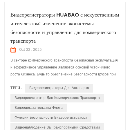
Видеорегистраторы HUABAO с искусственным
интеллектом: изменение экосистемы
безопасности и управления для коммерческого
транспорта
Oct 22 , 2025
В секторе коммерческого транспорта безопасная эксплуатация
и эффективное управление являются основой устойчивого
роста бизнеса. Будь то обеспечение безопасности грузов при
дальних перевозках, защита водителей и пассажиров в
ТЕГИ :
Видеорегистраторы Для Автопарка
легковом транспорте или поддержание эксплуатационных
стандартов для инженерных транспортных средств,
Видеорегистратор Для Коммерческого Транспорта
интеллектуальное решение для мониторинга, адаптированное к
Видеодоказательства Флота
реальным потребн...
Функции Безопасности Видеорегистратора
Видеонаблюдение За Транспортными Средствами