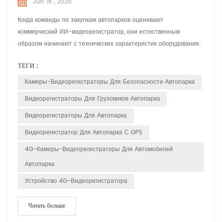
Jun 18 , 2026
Когда команды по закупкам автопарков оценивают
коммерческий ИИ-видеорегистратор, они естественным
образом начинают с технических характеристик оборудования.
Разрешение камеры, вычислительная мощность чипсета и
ТЕГИ :
показатели физической защиты от проникновения обычно
занимают главное место в списке проверки. Однако
Камеры-Видеорегистраторы Для Безопасности Автопарка
эксплуатация в реальных условиях быстро показывает, что
Видеорегистраторы Для Грузовиков Автопарка
устройство, безупречно работающе...
Видеорегистраторы Для Автопарка
Видеорегистратор Для Автопарка С GPS
4G-Камеры-Видеорегистраторы Для Автомобилей
Автопарка
Устройство 4G-Видеорегистратора
Читать больше