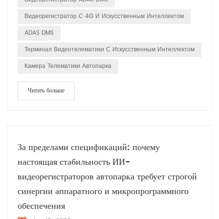
режиме реального времени. Переход от традиционного
Видеорегистратор С 4G И Искусственным Интеллектом
отслеживания к видеотелема...
ADAS DMS
Терминал Видеотелематики С Искусственным Интеллектом
Камера Телематики Автопарка
Читать больше
За пределами спецификаций: почему
настоящая стабильность ИИ-
видеорегистраторов автопарка требует строгой
синергии аппаратного и микропрограммного
обеспечения