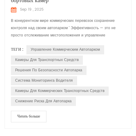
бортовых камер
Sep 19 , 2025
В конкурентном мире коммерческих перевозок сохранение
контроля над своим автопарком ' Эффективность — это не
просто отслеживание местоположения и управление
расходами на топливо. ' о получении реальной прозрачности в
ТЕГИ :
Управление Коммерческим Автопарком
ежедневных операциях — Это то, что современные
управляющие автопарками больше не могут позволить себе
Камеры Для Транспортных Средств
игнорировать. Именно здесь на помощь приходит Huabao Fleet
Решения По Безопасности Автопарка
Management, предлагая ...
Система Мониторинга Водителя
Камеры Для Коммерческих Транспортных Средств
Снижение Риска Для Автопарка
Читать больше