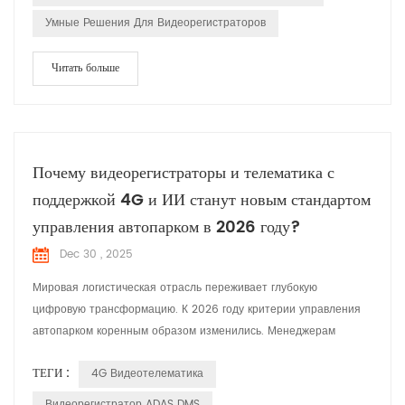
Умные Решения Для Видеорегистраторов
Читать больше
Почему видеорегистраторы и телематика с
поддержкой 4G и ИИ станут новым стандартом
управления автопарком в 2026 году?
Dec 30 , 2025
Мировая логистическая отрасль переживает глубокую
цифровую трансформацию. К 2026 году критерии управления
автопарком коренным образом изменились. Менеджерам
автопарков уже недостаточно просто знать «местоположение»
ТЕГИ :
4G Видеотелематика
транспортного средства по GPS; сегодня лидеры рынка
требуют возможности «видеть» и «анализировать» дорогу в
Видеорегистратор ADAS DMS