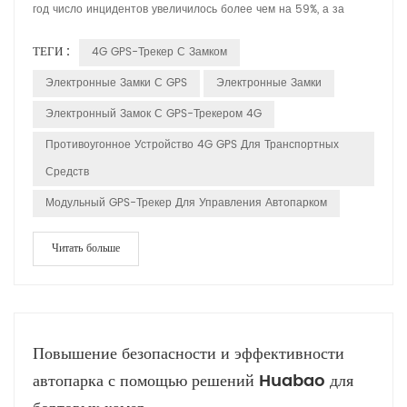
год число инцидентов увеличилось более чем на 59%, а за
последние месяцы потери от кражи грузов превысили 39
ТЕГИ :
4G GPS-Трекер С Замком
миллионов долларов. Как владелец транспортного средства, вы
сталкиваетесь с рисками как физических, так и киберугроз.
Электронные Замки С GPS
Электронные Замки
Преступники нападают на автомобили на неохраняемых
Электронный Замок С GPS-Трекером 4G
стоянк...
Противоугонное Устройство 4G GPS Для Транспортных
Средств
Модульный GPS-Трекер Для Управления Автопарком
Читать больше
Повышение безопасности и эффективности
автопарка с помощью решений Huabao для